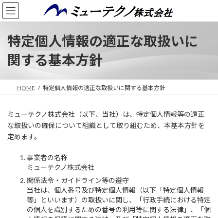
コ
ナ
ン
ビ
テ
ゲ
ン
ー
特定個人情報の適正な取扱いに
ツ
シ
へ
ョ
関する基本方針
ス
ン
キ
に
ッ
移
HOME
特定個人情報の適正な取扱いに関する基本方針
プ
動
ミューテクノ株式会社（以下、当社）は、特定個人情報等の適正
な取扱いの確保について組織として取り組むため、本基本方針を
定めます。
事業者の名称
ミューテクノ株式会社
関係法令・ガイドライン等の遵守
当社は、個人番号及び特定個人情報（以下「特定個人情報
等」といいます）の取扱いに関し、「行政手続における特定
の個人を識別するための番号の利用等に関する法律」、「個