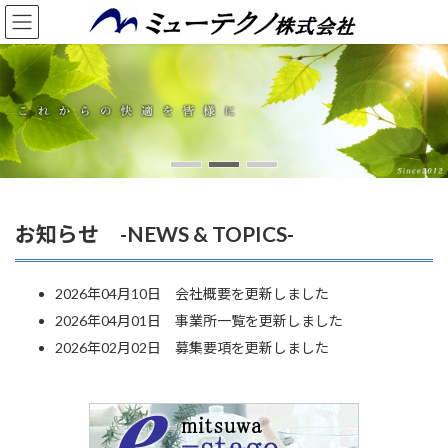
コ
ナ
ン
ビ
テ
ゲ
ン
ー
ツ
シ
へ
ョ
ス
ン
キ
に
ッ
移
プ
動
お知らせ -NEWS & TOPICS-
2026年04月10日 会社概要を更新しました
2026年04月01日 事業所一覧を更新しました
2026年02月02日 募集要項を更新しました